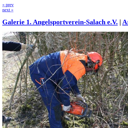
« prev
next »
Galerie 1. Angelsportverein-Salach e.V.
|
A